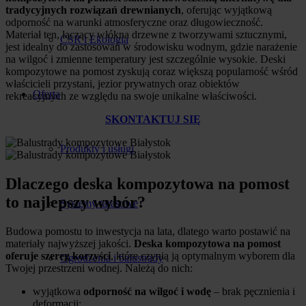
tradycyjnych rozwiązań drewnianych
, oferując wyjątkową
odporność na warunki atmosferyczne oraz długowieczność.
Materiał ten, łączący włókna drzewne z tworzywami sztucznymi,
CSR i Ekologia
jest idealny do zastosowań w środowisku wodnym, gdzie narażenie
na wilgoć i zmienne temperatury jest szczególnie wysokie. Deski
kompozytowe na pomost zyskują coraz większą popularność wśród
właścicieli przystani, jezior prywatnych oraz obiektów
Oferta
rekreacyjnych ze względu na swoje unikalne właściwości.
SKONTAKTUJ SIĘ
Produkty i usługi
Dlaczego deska kompozytowa na pomost
to najlepszy wybór?
Systemy tarasowe
Budowa pomostu to inwestycja na lata, dlatego warto postawić na
materiały najwyższej jakości.
Deska kompozytowa na pomost
oferuje szereg korzyści
, które czynią ją optymalnym wyborem dla
Ogrodzenia i balustrady
Twojej przestrzeni wodnej. Należą do nich:
wyjątkowa
odporność na wilgoć i wodę
– brak pęcznienia i
deformacji;