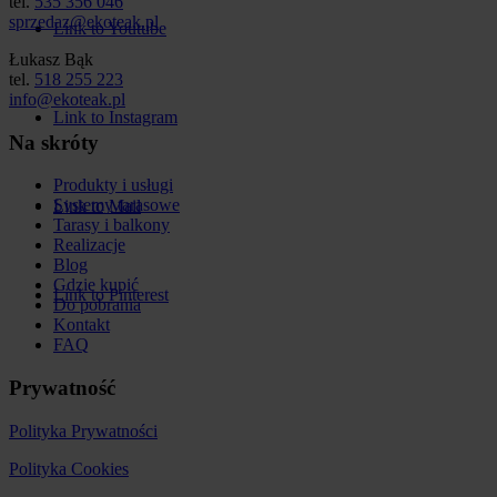
tel.
535 356 046
sprzedaz@ekoteak.pl
Link to Youtube
Łukasz Bąk
tel.
518 255 223
info@ekoteak.pl
Link to Instagram
Na skróty
Produkty i usługi
Systemy tarasowe
Link to Mail
Tarasy i balkony
Realizacje
Blog
Gdzie kupić
Link to Pinterest
Do pobrania
Kontakt
FAQ
Prywatność
Polityka Prywatności
Polityka Cookies