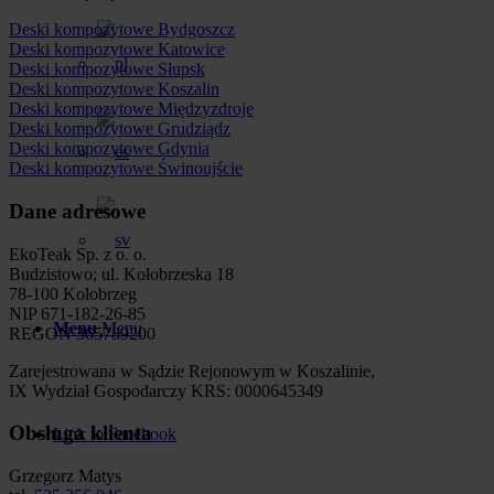
Deski kompozytowe Bydgoszcz
Deski kompozytowe Katowice
Deski kompozytowe Słupsk
Deski kompozytowe Koszalin
Deski kompozytowe Międzyzdroje
Deski kompozytowe Grudziądz
Deski kompozytowe Gdynia
Deski kompozytowe Świnoujście
Dane adresowe
EkoTeak Sp. z o. o.
Budzistowo; ul. Kołobrzeska 18
78-100 Kołobrzeg
NIP 671-182-26-85
Menu
Menu
REGON 365789200
Zarejestrowana w Sądzie Rejonowym w Koszalinie,
IX Wydział Gospodarczy KRS: 0000645349
Obsługa klienta
Link to Facebook
Grzegorz Matys