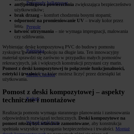
Przegrody balkonowe
antypoślizgowa powierzchnia
zwiększająca bezpieczeństwo
użytkowników;
brak drzazg
– komfort chodzenia bosymi stopami;
odporność na promieniowanie UV
– trwały kolor przez
lata;
Pergole
łatwość utrzymania
– nie wymaga impregnacji, malowania
czy szlifowania.
Wybierając deskę kompozytową PVC do budowy pomostu
Paleniska
zyskujesz gwarancję spokoju na długie lata. Ten innowacyjny
materiał sprawdzi się zarówno w przypadku małych pomostów
rekreacyjnych, jak i większych konstrukcji przystani czy marin.
Pomost z deski kompozytowej to połączenie funkcjonalności,
estetyki i trwałości
, na które możesz liczyć przez dziesiątki lat
Meble Outdoor
użytkowania.
Pomost z deski kompozytowej – aspekty
techniczne i montażowe
Kolory
Realizacja pomostu wymaga starannego planowania i zastosowania
odpowiednich rozwiązań technicznych.
Deski kompozytowe na
Wyceń swój taras
pomost muszą być właściwie zamontowane
, aby konstrukcja
spełniała wszystkie wymagania bezpieczeństwa i trwałości.
Montaż