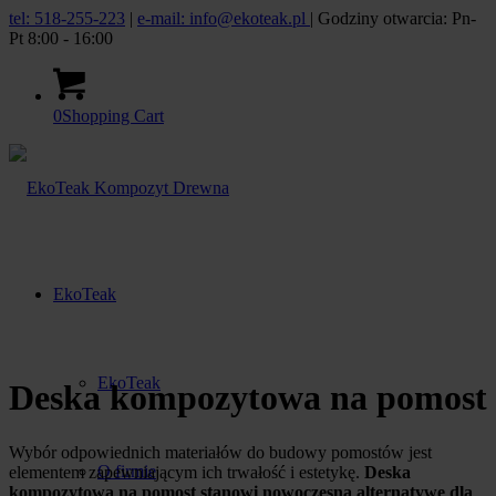
tel: 518-255-223
|
e-mail: info@ekoteak.pl
| Godziny otwarcia: Pn-
Pt 8:00 - 16:00
0
Shopping Cart
EkoTeak
EkoTeak
Deska kompozytowa na pomost
Wybór odpowiednich materiałów do budowy pomostów jest
O firmie
elementem zapewniającym ich trwałość i estetykę.
Deska
kompozytowa na pomost stanowi nowoczesną alternatywę dla