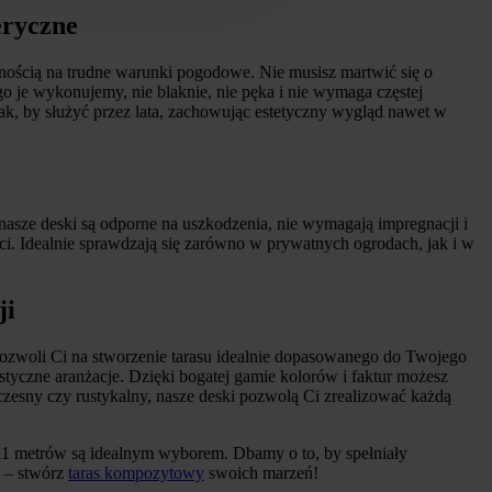
eryczne
ością na trudne warunki pogodowe. Nie musisz martwić się o
 je wykonujemy, nie blaknie, nie pęka i nie wymaga częstej
tak, by służyć przez lata, zachowując estetyczny wygląd nawet w
 nasze deski są odporne na uszkodzenia, nie wymagają impregnacji i
i. Idealnie sprawdzają się zarówno w prywatnych ogrodach, jak i w
ji
 pozwoli Ci na stworzenie tarasu idealnie dopasowanego do Twojego
styczne aranżacje. Dzięki bogatej gamie kolorów i faktur możesz
czesny czy rustykalny, nasze deski pozwolą Ci zrealizować każdą
i 11 metrów są idealnym wyborem. Dbamy o to, by spełniały
k – stwórz
taras kompozytowy
swoich marzeń!