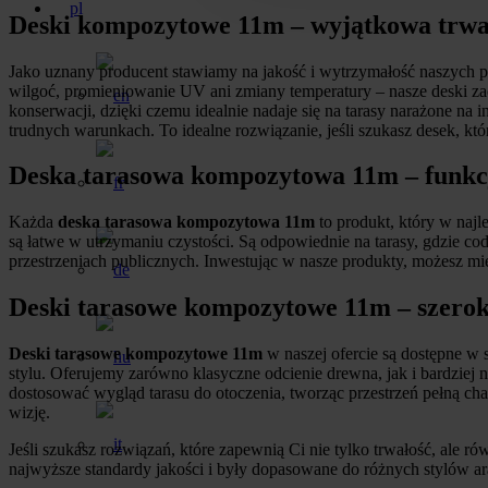
Deski kompozytowe 11m – wyjątkowa trwał
Jako uznany producent stawiamy na jakość i wytrzymałość naszych 
wilgoć, promieniowanie UV ani zmiany temperatury – nasze deski zac
konserwacji, dzięki czemu idealnie nadaje się na tarasy narażone na
trudnych warunkach. To idealne rozwiązanie, jeśli szukasz desek, kt
Deska tarasowa kompozytowa 11m – funkcj
Każda
deska tarasowa kompozytowa 11m
to produkt, który w najl
są łatwe w utrzymaniu czystości. Są odpowiednie na tarasy, gdzie c
przestrzeniach publicznych. Inwestując w nasze produkty, możesz m
Deski tarasowe kompozytowe 11m – szeroki
Deski tarasowe kompozytowe 11m
w naszej ofercie są dostępne w 
stylu. Oferujemy zarówno klasyczne odcienie drewna, jak i bardziej 
dostosować wygląd tarasu do otoczenia, tworząc przestrzeń pełną cha
wizję.
Jeśli szukasz rozwiązań, które zapewnią Ci nie tylko trwałość, ale 
najwyższe standardy jakości i były dopasowane do różnych stylów ara