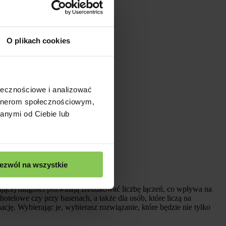
O plikach cookies
ołecznościowe i analizować
artnerom społecznościowym,
anymi od Ciebie lub
ezwól na wszystkie
ującej długości pozwalają zredukować liczbę łączeń, co wpływa na
hotelowe czy przy basenach, a także dla osób, które liczą na
ję. Wybierając je, wybierasz rozwiązanie, które będzie nie tylko