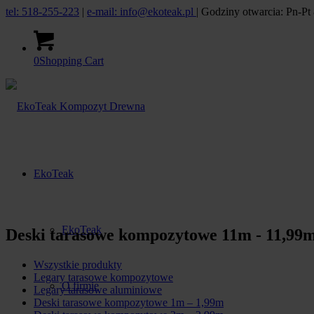
tel: 518-255-223
|
e-mail: info@ekoteak.pl
| Godziny otwarcia: Pn-Pt 
0
Shopping Cart
EkoTeak
EkoTeak
Deski tarasowe kompozytowe 11m - 11,99
Wszystkie produkty
Legary tarasowe kompozytowe
O firmie
Legary tarasowe aluminiowe
Deski tarasowe kompozytowe 1m – 1,99m