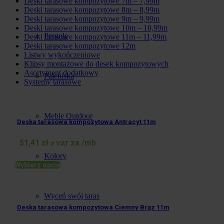
Deski tarasowe kompozytowe 7m – 7,99m
Deski tarasowe kompozytowe 8m – 8,99m
Deski tarasowe kompozytowe 9m – 9,99m
Deski tarasowe kompozytowe 10m – 10,99m
Pergole
Deski tarasowe kompozytowe 11m – 11,99m
Deski tarasowe kompozytowe 12m
Listwy wykończeniowe
Klipsy montażowe do desek kompozytowych
Asortyment dodatkowy
Paleniska
Systemy tarasowe
Meble Outdoor
Deska tarasowa kompozytowa Antracyt 11m
51,41
zł
za /mb
z VAT
Kolory
Wybierz opcje
Wyceń swój taras
Deska tarasowa kompozytowa Ciemny Brąz 11m