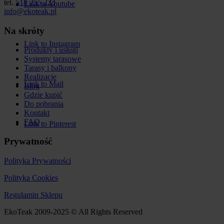
tel.
518 255 223
Link to Youtube
info@ekoteak.pl
Na skróty
Link to Instagram
Produkty i usługi
Systemy tarasowe
Tarasy i balkony
Realizacje
Link to Mail
Blog
Gdzie kupić
Do pobrania
Kontakt
FAQ
Link to Pinterest
Prywatność
Polityka Prywatności
Polityka Cookies
Regulamin Sklepu
EkoTeak 2009-2025 © All Rights Reserved