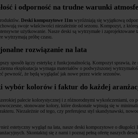
ość i odporność na trudne warunki atmosf
produktów.
Deski kompozytowe 11m
wyróżniają się wyjątkową odporn
howują swoje właściwości niezależnie od sezonu. Kompozyt, z którego
 intensywne użytkowanie. Nasze deski są wytrzymałe i zaprojektowane 
óre wytrzymają próbę czasu.
onalne rozwiązanie na lata
epszy sposób łączy estetykę z funkcjonalnością. Kompozyt sprawia, że
odzienna eksploatacja wymaga materiałów o podwyższonej wytrzymałośc
ieć pewność, że będą wyglądać jak nowe przez wiele sezonów.
 wybór kolorów i faktur do każdej aranżac
szerokiej palecie kolorystycznej i z różnorodnymi wykończeniami, co
nowoczesne, stonowane kolory, które doskonale wpisują się w minimali
rakteru. Niezależnie od tego, czy preferujesz styl skandynawski, nowo
również estetyczny wygląd na lata, nasze deski kompozytowe o długośc
nżacyjnych. Skontaktuj się z nami i poznaj pełną ofertę naszych dese