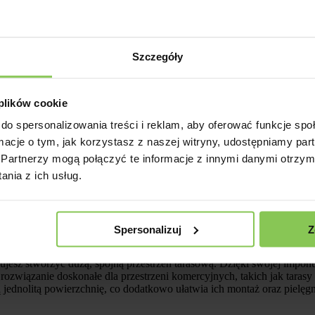
Szczegóły
 plików cookie
do spersonalizowania treści i reklam, aby oferować funkcje sp
ormacje o tym, jak korzystasz z naszej witryny, udostępniamy p
Partnerzy mogą połączyć te informacje z innymi danymi otrzym
nia z ich usług.
Spersonalizuj
Z
one do jednolitych, dużych powierzchni
ujesz stworzyć dużą, spójną przestrzeń tarasową. Dzięki swojej impon
rozwiązanie doskonałe dla przestrzeni komercyjnych, takich jak tarasy 
ednolitą powierzchnię, co dodatkowo ułatwia ich montaż oraz pielęgnac