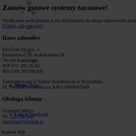
Zamów gotowe systemy tarasowe!
Wyślij nam swój projekt, a my dobierzemy do niego odpowiedni sys
Kliknij, żeby przejść!
Dane adresowe
EkoTeak Sp. z o. o.
Budzistowo; ul. Kołobrzeska 18
78-100 Kołobrzeg
NIP 671-182-26-85
REGON 365789200
Zarejestrowana w Sądzie Rejonowym w Koszalinie,
Menu
Menu
IX Wydział Gospodarczy KRS: 0000645349
Obsługa klienta
Grzegorz Matys
Link to Facebook
tel.
535 356 046
sprzedaz@ekoteak.pl
Łukasz Bąk