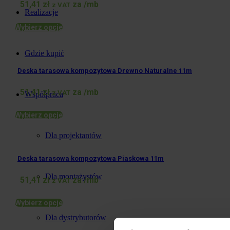
51,41
zł
za /mb
z VAT
Realizacje
Wybierz opcje
Gdzie kupić
Deska tarasowa kompozytowa Drewno Naturalne 11m
51,41
zł
za /mb
z VAT
Współpraca
Wybierz opcje
Dla projektantów
Deska tarasowa kompozytowa Piaskowa 11m
Dla montażystów
51,41
zł
za /mb
z VAT
Wybierz opcje
Dla dystrybutorów