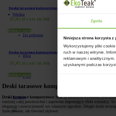
Deska tarasowa kompozytowa Szary 11m
Wiedza
51,41
zł
za /mb
z VAT
Zgoda
Wybierz opcje
Do pobrania
Niniejsza strona korzysta z
Wykorzystujemy pliki cookie 
ruch w naszej witrynie. Inf
Deska tarasowa kompozytowa Teak 11m
Blog
reklamowym i analitycznym. 
51,41
zł
za /mb
z VAT
uzyskanymi podczas korzysta
Wybierz opcje
FAQ
Deski tarasowe kompozytowe 11m – stworz
Deski tarasowe kompozytowe 11m
są idealnym wyborem, jeśli plan
Kontakt
estetykę całej powierzchni i zapewnia imponujący efekt wizualny. To 
elegancję i nowoczesność we własnym ogrodzie. Długie deski tworzą j
funkcjonalne, ale również stylowe.