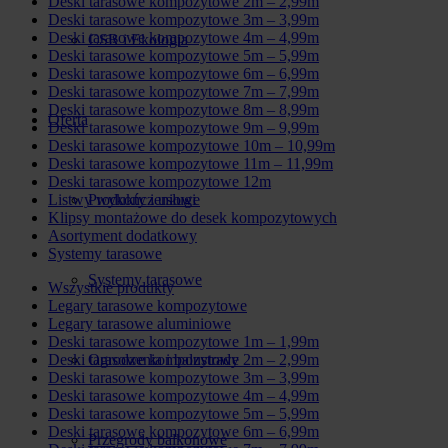
Deski tarasowe kompozytowe 2m – 2,99m
Deski tarasowe kompozytowe 3m – 3,99m
Deski tarasowe kompozytowe 4m – 4,99m
CSR i Ekologia
Deski tarasowe kompozytowe 5m – 5,99m
Deski tarasowe kompozytowe 6m – 6,99m
Deski tarasowe kompozytowe 7m – 7,99m
Deski tarasowe kompozytowe 8m – 8,99m
Oferta
Deski tarasowe kompozytowe 9m – 9,99m
Deski tarasowe kompozytowe 10m – 10,99m
Deski tarasowe kompozytowe 11m – 11,99m
Deski tarasowe kompozytowe 12m
Listwy wykończeniowe
Produkty i usługi
Klipsy montażowe do desek kompozytowych
Asortyment dodatkowy
Systemy tarasowe
Systemy tarasowe
Wszystkie produkty
Legary tarasowe kompozytowe
Legary tarasowe aluminiowe
Deski tarasowe kompozytowe 1m – 1,99m
Deski tarasowe kompozytowe 2m – 2,99m
Ogrodzenia i balustrady
Deski tarasowe kompozytowe 3m – 3,99m
Deski tarasowe kompozytowe 4m – 4,99m
Deski tarasowe kompozytowe 5m – 5,99m
Deski tarasowe kompozytowe 6m – 6,99m
Przegrody balkonowe