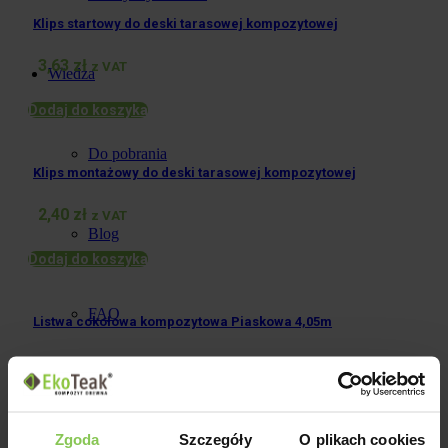
Klips startowy do deski tarasowej kompozytowej
3,63
zł
z VAT
Wiedza
Dodaj do koszyka
Do pobrania
Klips montażowy do deski tarasowej kompozytowej
2,40
zł
z VAT
Blog
Dodaj do koszyka
FAQ
Listwa cokołowa kompozytowa Piaskowa 4,05m
103,12
zł
z VAT
Kontakt
Dodaj do koszyka
Zgoda
Szczegóły
O plikach cookies