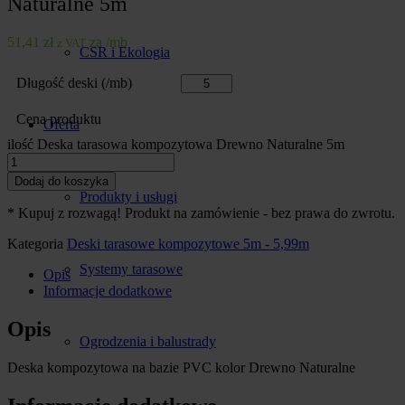
Naturalne 5m
51,41
zł
za /mb
z VAT
CSR i Ekologia
Długość deski (/mb)
Cena produktu
Oferta
ilość Deska tarasowa kompozytowa Drewno Naturalne 5m
Dodaj do koszyka
Produkty i usługi
* Kupuj z rozwagą! Produkt na zamówienie - bez prawa do zwrotu.
Kategoria
Deski tarasowe kompozytowe 5m - 5,99m
Systemy tarasowe
Opis
Informacje dodatkowe
Opis
Ogrodzenia i balustrady
Deska kompozytowa na bazie PVC kolor Drewno Naturalne