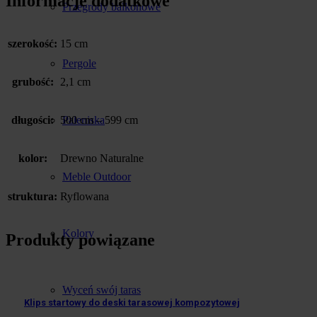
Informacje dodatkowe
Przegrody balkonowe
szerokość:
15 cm
Pergole
grubość:
2,1 cm
Paleniska
długości:
500 cm – 599 cm
kolor:
Drewno Naturalne
Meble Outdoor
struktura:
Ryflowana
Kolory
Produkty powiązane
Wyceń swój taras
Klips startowy do deski tarasowej kompozytowej