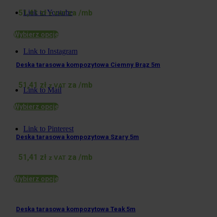
Link to Youtube
51,41
zł
za /mb
z VAT
Wybierz opcje
Link to Instagram
Deska tarasowa kompozytowa Ciemny Brąz 5m
51,41
zł
za /mb
z VAT
Link to Mail
Wybierz opcje
Link to Pinterest
Deska tarasowa kompozytowa Szary 5m
51,41
zł
za /mb
z VAT
Wybierz opcje
Deska tarasowa kompozytowa Teak 5m