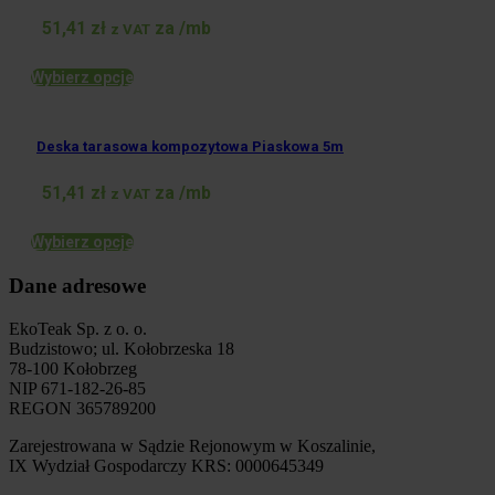
51,41
zł
za /mb
z VAT
Wybierz opcje
Deska tarasowa kompozytowa Piaskowa 5m
51,41
zł
za /mb
z VAT
Wybierz opcje
Dane adresowe
EkoTeak Sp. z o. o.
Budzistowo; ul. Kołobrzeska 18
78-100 Kołobrzeg
NIP 671-182-26-85
REGON 365789200
Zarejestrowana w Sądzie Rejonowym w Koszalinie,
IX Wydział Gospodarczy KRS: 0000645349