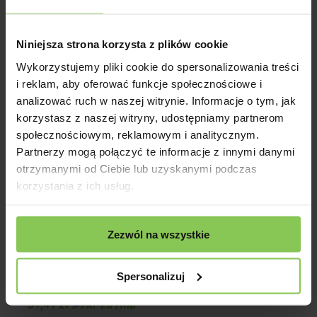
Legar tarasowy aluminiowy (50x30mm) 6m
Niniejsza strona korzysta z plików cookie
281,17
zł
z VAT
Wykorzystujemy pliki cookie do spersonalizowania treści
Dodaj do koszyka
i reklam, aby oferować funkcje społecznościowe i
analizować ruch w naszej witrynie. Informacje o tym, jak
korzystasz z naszej witryny, udostępniamy partnerom
Legar tarasowy kompozytowy 4m
społecznościowym, reklamowym i analitycznym.
102,32
zł
Partnerzy mogą połączyć te informacje z innymi danymi
z VAT
otrzymanymi od Ciebie lub uzyskanymi podczas
Dodaj do koszyka
korzystania z ich usług.
Podobne produkty
Zezwól na wszystkie
Spersonalizuj
Deska tarasowa kompozytowa Szary 5m
51,41
zł
za /mb
z VAT