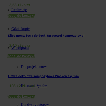
3,63
zł
z VAT
Realizacje
Dodaj do koszyka
Gdzie kupić
Klips montażowy do deski tarasowej kompozytowej
2,40
zł
z VAT
Współpraca
Dodaj do koszyka
Dla projektantów
Listwa cokołowa kompozytowa Piaskowa 4,05m
Dla montażystów
103,12
zł
z VAT
Dodaj do koszyka
Dla dystrybutorów