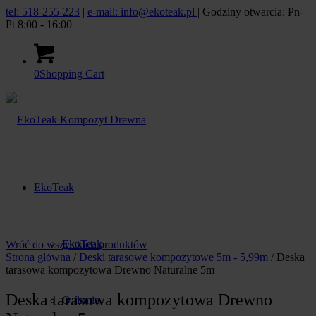
tel: 518-255-223
|
e-mail: info@ekoteak.pl
| Godziny otwarcia: Pn-
Pt 8:00 - 16:00
0
Shopping Cart
EkoTeak
EkoTeak
Wróć do wszystkich produktów
Strona główna
/
Deski tarasowe kompozytowe 5m - 5,99m
/ Deska
tarasowa kompozytowa Drewno Naturalne 5m
Deska tarasowa kompozytowa Drewno
O firmie