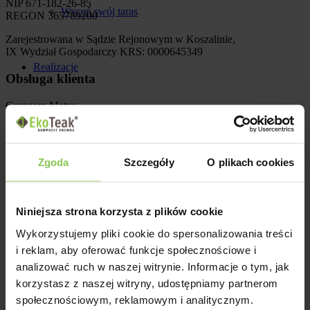
NIP 671-182-26-85
Wyceń swój taras
REGON 365789200
Zarejestrowana w Sądzie Rejonowym w Koszalinie,
IX Wydział Gospodarczy KRS: 0000645349
Realizacje
Obsługa klienta
Grzegorz Matys
tel.
535 356 046
Gdzie kupić
sprzedaz@ekoteak.pl
Łukasz Bąk
Zgoda
Szczegóły
O plikach cookies
tel.
518 255 223
Współpraca
info@ekoteak.pl
Na skróty
Niniejsza strona korzysta z plików cookie
Produkty i usługi
Wykorzystujemy pliki cookie do spersonalizowania treści
Dla projektantów
Systemy tarasowe
i reklam, aby oferować funkcje społecznościowe i
Tarasy i balkony
analizować ruch w naszej witrynie. Informacje o tym, jak
Realizacje
Blog
korzystasz z naszej witryny, udostępniamy partnerom
Dla montażystów
Gdzie kupić
społecznościowym, reklamowym i analitycznym.
Do pobrania