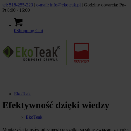
tel: 518-255-223
|
e-mail: info@ekoteak.pl
| Godziny otwarcia: Pn-
Pt 8:00 - 16:00
0
Shopping Cart
EkoTeak
Efektywność dzięki wiedzy
EkoTeak
Montażyści tarasów od samego początku są silnie związani z marką