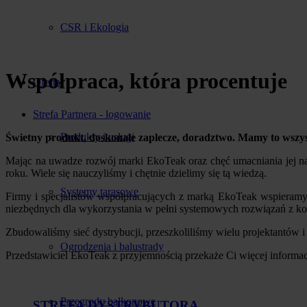
CSR i Ekologia
Współpraca, która procentuje
Oferta
Strefa Partnera - logowanie
Produkty i usługi
Świetny produkt, doskonałe zaplecze, doradztwo. Mamy to wszy
Mając na uwadze rozwój marki EkoTeak oraz chęć umacniania jej n
roku. Wiele się nauczyliśmy i chętnie dzielimy się tą wiedzą.
Systemy tarasowe
Firmy i specjalistów współpracujących z marką EkoTeak wspieramy 
niezbędnych dla wykorzystania w pełni systemowych rozwiązań z k
Zbudowaliśmy sieć dystrybucji, przeszkoliliśmy wielu projektantów i
Ogrodzenia i balustrady
Przedstawiciel EkoTeak z przyjemnością przekaże Ci więcej informac
Przegrody balkonowe
STREFA DYSTRYBUTORA