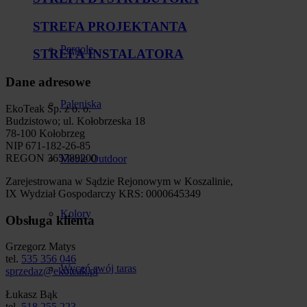
STREFA PROJEKTANTA
Pergole
STREFA INSTALATORA
Dane adresowe
Paleniska
EkoTeak Sp. z o. o.
Budzistowo; ul. Kołobrzeska 18
78-100 Kołobrzeg
NIP 671-182-26-85
REGON 365789200
Meble Outdoor
Zarejestrowana w Sądzie Rejonowym w Koszalinie,
IX Wydział Gospodarczy KRS: 0000645349
Kolory
Obsługa klienta
Grzegorz Matys
tel.
535 356 046
Wyceń swój taras
sprzedaz@ekoteak.pl
Łukasz Bąk
tel.
518 255 223