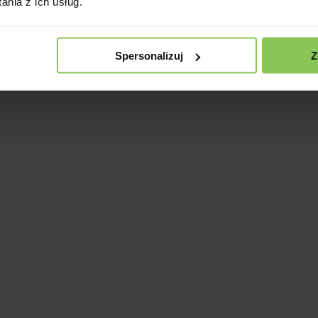
nia z ich usług.
Spersonalizuj
Z