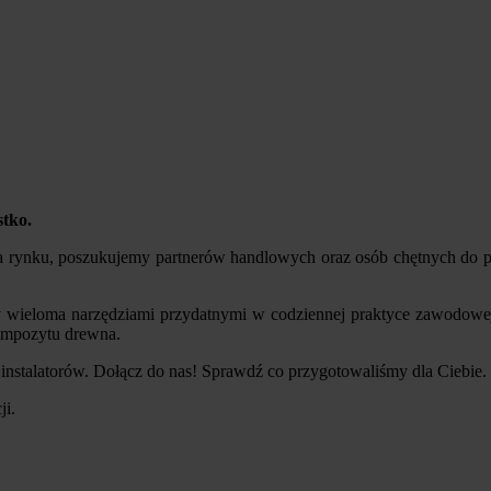
stko.
a rynku, poszukujemy partnerów handlowych oraz osób chętnych do 
wieloma narzędziami przydatnymi w codziennej praktyce zawodowej. Ma
ompozytu drewna.
 instalatorów. Dołącz do nas! Sprawdź co przygotowaliśmy dla Ciebie.
ji.