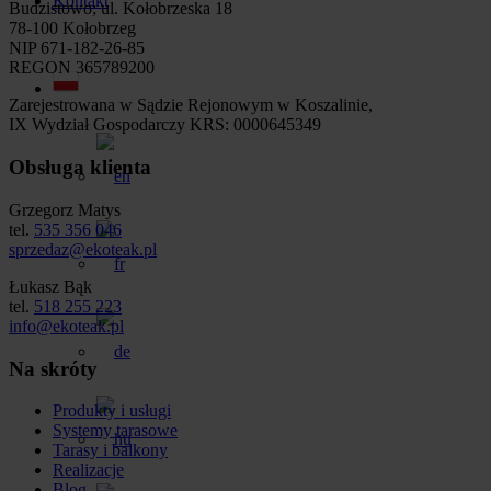
Kontakt
Budzistowo; ul. Kołobrzeska 18
78-100 Kołobrzeg
NIP 671-182-26-85
REGON 365789200
Zarejestrowana w Sądzie Rejonowym w Koszalinie,
IX Wydział Gospodarczy KRS: 0000645349
Obsługa klienta
Grzegorz Matys
tel.
535 356 046
sprzedaz@ekoteak.pl
Łukasz Bąk
tel.
518 255 223
info@ekoteak.pl
Na skróty
Produkty i usługi
Systemy tarasowe
Tarasy i balkony
Realizacje
Blog