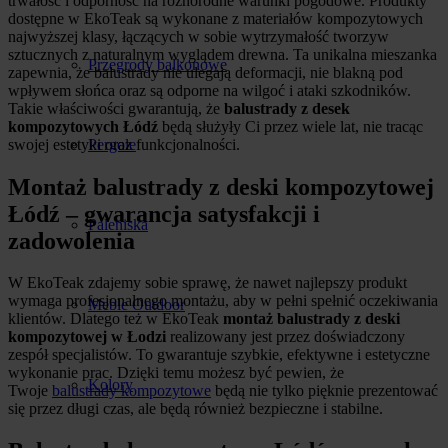
trwałość i odporność na różnorodne warunki pogodowe. Produkty
dostępne w EkoTeak są wykonane z materiałów kompozytowych
najwyższej klasy, łączących w sobie wytrzymałość tworzyw
sztucznych z naturalnym wyglądem drewna. Ta unikalna mieszanka
Przegrody balkonowe
zapewnia, że balustrady nie ulegają deformacji, nie blakną pod
wpływem słońca oraz są odporne na wilgoć i ataki szkodników.
Takie właściwości gwarantują, że
balustrady z desek
kompozytowych Łódź
będą służyły Ci przez wiele lat, nie tracąc
swojej estetyki oraz funkcjonalności.
Pergole
Montaż balustrady z deski kompozytowej
Łódź – gwarancja satysfakcji i
Paleniska
zadowolenia
W EkoTeak zdajemy sobie sprawę, że nawet najlepszy produkt
wymaga profesjonalnego montażu, aby w pełni spełnić oczekiwania
Meble Outdoor
klientów. Dlatego też w EkoTeak
montaż balustrady z deski
kompozytowej w Łodzi
realizowany jest przez doświadczony
zespół specjalistów. To gwarantuje szybkie, efektywne i estetyczne
wykonanie prac. Dzięki temu możesz być pewien, że
Kolory
Twoje
balustrady kompozytowe
będą nie tylko pięknie prezentować
się przez długi czas, ale będą również bezpieczne i stabilne.