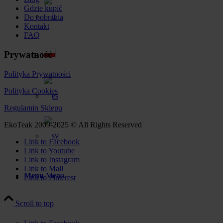
Gdzie kupić
Do pobrania
Kontakt
FAQ
Prywatność
Polityka Prywatności
Polityka Cookies
Regulamin Sklepu
EkoTeak 2009-2025 © All Rights Reserved
Link to Facebook
Link to Youtube
Link to Instagram
Link to Mail
Menu
Menu
Link to Pinterest
Scroll to top