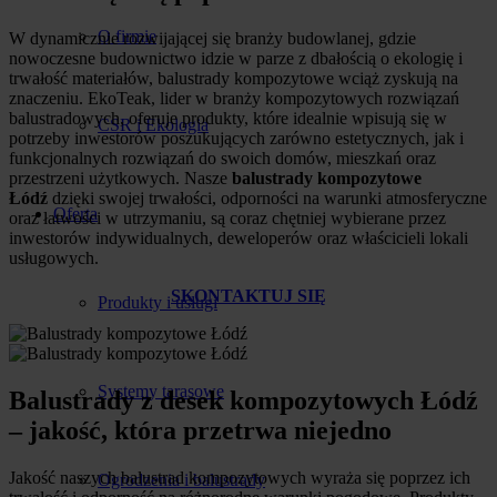
O firmie
W dynamicznie rozwijającej się branży budowlanej, gdzie
nowoczesne budownictwo idzie w parze z dbałością o ekologię i
trwałość materiałów, balustrady kompozytowe wciąż zyskują na
znaczeniu. EkoTeak, lider w branży kompozytowych rozwiązań
balustradowych, oferuje produkty, które idealnie wpisują się w
CSR i Ekologia
potrzeby inwestorów poszukujących zarówno estetycznych, jak i
funkcjonalnych rozwiązań do swoich domów, mieszkań oraz
przestrzeni użytkowych. Nasze
balustrady kompozytowe
Łódź
dzięki swojej trwałości, odporności na warunki atmosferyczne
Oferta
oraz łatwości w utrzymaniu, są coraz chętniej wybierane przez
inwestorów indywidualnych, deweloperów oraz właścicieli lokali
usługowych.
SKONTAKTUJ SIĘ
Produkty i usługi
Systemy tarasowe
Balustrady z desek kompozytowych Łódź
– jakość, która przetrwa niejedno
Jakość naszych balustrad kompozytowych wyraża się poprzez ich
Ogrodzenia i balustrady