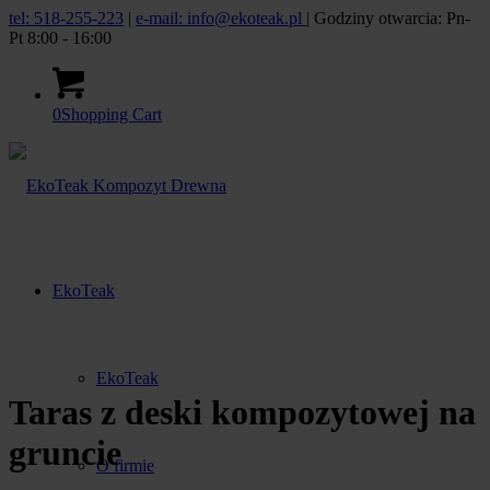
tel: 518-255-223
|
e-mail: info@ekoteak.pl
| Godziny otwarcia: Pn-
Pt 8:00 - 16:00
0
Shopping Cart
EkoTeak
EkoTeak
Taras z deski kompozytowej na
gruncie
O firmie