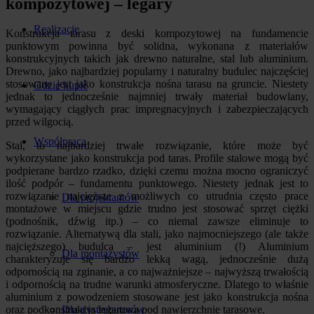
kompozytowej – legary
Realizacje
Konstrukcja tarasu z deski kompozytowej na fundamencie
punktowym powinna być solidna, wykonana z materiałów
konstrukcyjnych takich jak drewno naturalne, stal lub aluminium.
Drewno, jako najbardziej popularny i naturalny budulec najczęściej
stosowane jest jako konstrukcja nośna tarasu na gruncie. Niestety
Gdzie kupić
jednak to jednocześnie najmniej trwały materiał budowlany,
wymagający ciągłych prac impregnacyjnych i zabezpieczających
przed wilgocią.
Współpraca
Stal, to najbardziej trwałe rozwiązanie, które może być
wykorzystane jako konstrukcja pod taras. Profile stalowe mogą być
podpierane bardzo rzadko, dzięki czemu można mocno ograniczyć
ilość podpór – fundamentu punktowego. Niestety jednak jest to
rozwiązanie najcięższe z możliwych co utrudnia często prace
Dla projektantów
montażowe w miejscu gdzie trudno jest stosować sprzęt ciężki
(podnośnik, dźwig itp.) – co niemal zawsze eliminuje to
rozwiązanie. Alternatywą dla stali, jako najmocniejszego (ale także
najcięższego) budulca – jest aluminium (!) Aluminium
Dla montażystów
charakteryzuje się bardzo lekką wagą, jednocześnie dużą
odpornością na zginanie, a co najważniejsze – najwyższą trwałością
i odpornością na trudne warunki atmosferyczne. Dlatego to właśnie
aluminium z powodzeniem stosowane jest jako konstrukcja nośna
oraz podkonstrukcja legarowa pod nawierzchnie tarasowe.
Dla dystrybutorów