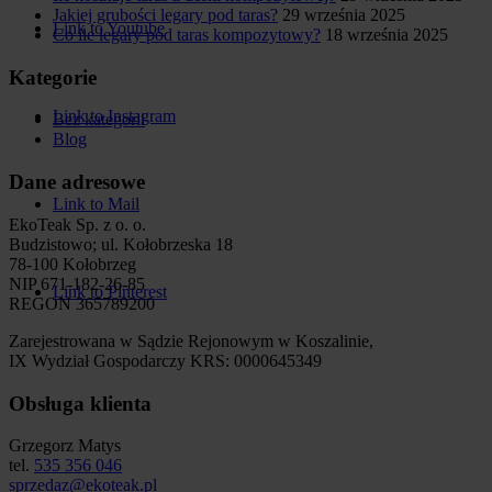
Jakiej grubości legary pod taras?
29 września 2025
Link to Youtube
Co ile legary pod taras kompozytowy?
18 września 2025
Kategorie
Link to Instagram
Bez kategorii
Blog
Dane adresowe
Link to Mail
EkoTeak Sp. z o. o.
Budzistowo; ul. Kołobrzeska 18
78-100 Kołobrzeg
NIP 671-182-26-85
Link to Pinterest
REGON 365789200
Zarejestrowana w Sądzie Rejonowym w Koszalinie,
IX Wydział Gospodarczy KRS: 0000645349
Obsługa klienta
Grzegorz Matys
tel.
535 356 046
sprzedaz@ekoteak.pl