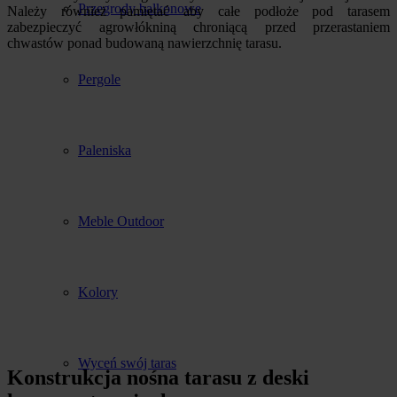
Przegrody balkonowe
Należy również pamiętać aby całe podłoże pod tarasem
zabezpieczyć agrowłókniną chroniącą przed przerastaniem
chwastów ponad budowaną nawierzchnię tarasu.
Pergole
Paleniska
Meble Outdoor
Kolory
Wyceń swój taras
Konstrukcja nośna tarasu z deski