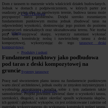
Dom z tarasem to marzenie wielu właścicieli działek budowlanych.
Jednak w domach z podpiwniczeniem, w których parter jest
osadzony wyżej albo na nierównym terenie, budowa tarasu może
CSR i Ekologia
przysporzyć nieco problemów. Dzięki szeroko rozumianym
fundamentom punktowym można jednak zbudować taras na
odpowiedniej wysokości, dostosowując jego poziom do poziomu
pomieszczeń mieszkalnych oraz ukształtowania terenu. Nie trzeba
Oferta
przy tym usypywać skarpy, wystarczy natomiast wykonać
fundament, konstrukcję nośną i nawierzchnię tarasu z deski
kompozytowej, wykorzystując do tego
tarasowe deski
kompozytowe
.
Produkty i usługi
Fundament punktowy jako podbudowa
pod taras z deski kompozytowej na
gruncie
Systemy tarasowe
Pracę nad stworzeniem planu tarasu na fundamencie punktowym
warto zlecić architektowi, jednak osoby ze zmysłem inżynieryjnym i
wyobraźnią przestrzenną poradzą sobie z tym zadaniem także
Ogrodzenia i balustrady
samodzielnie. Projekt powinien zawierać dane o wysokości tarasu,
szerokości, długości, a także określać sposób wykonania słupów,
ich gęstość i głębokość wykopów, co jest zróżnicowane i zależne od
materiału wykorzystanego do wykonania konstrukcji nośnej tarasu.