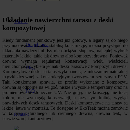
Układanie nawierzchni tarasu z deski
Wiedza
kompozytowej
Kiedy fundament punktowy jest już gotowy, a legary są do niego
Do pobrania
przymocowane i tworzą stabilną konstrukcję, można przystąpić do
układania nawierzchni. By nie obciążać słupków, najlepiej wybrać
materiały lekkie, takie jak drewno albo kompozyt drewna. Ponieważ
drewno wymaga regularnej konserwacji, wielu właścicieli
nieruchomości wybiera jednak deski tarasowe z kompozytu drewna.
Blog
Kompozytowe deski na taras wykonane są z mieszaniny naturalnej
mączki drzewnej z konstrukcyjnym tworzywem sztucznym PCV.
Taki konglomerat sprawia, że profile wykonane z kompozytu
drewna są odporne na wilgoć, niskie i wysokie temperatury oraz na
FAQ
promieniowanie słoneczne UV. Nie gniją, nie kruszeją, nie tracą
koloru, nie wymagają konserwacji, a przy tym imitują wygląd
prawdziwych desek tarasowych. Deski kompozytowe na tarasy są
lekkie, łatwe w montażu. Te dostępne w EkoTeak można zamówić
w kolorze naturalnego lub ciemnego drewna, drewna teak, w
Kontakt
barwie szarej i antracytowej.